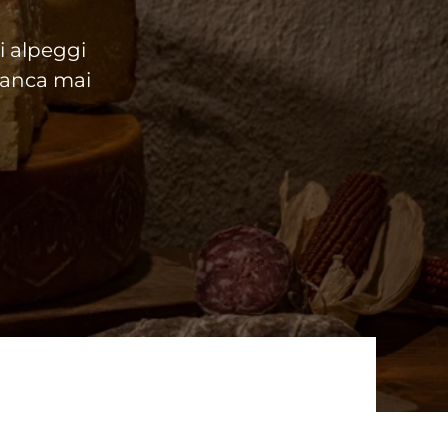
li alpeggi
 manca mai