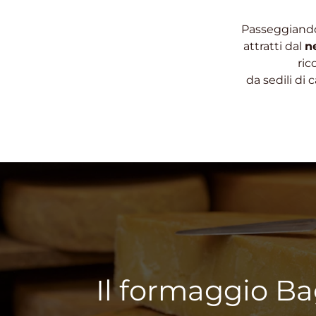
Passeggiando 
attratti dal
n
ric
da sedili di 
Il formaggio B