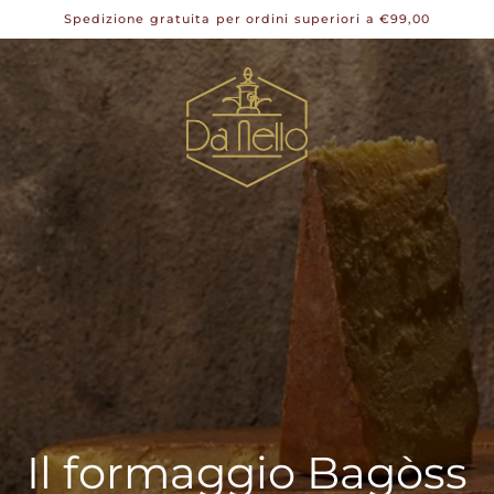
Spedizione gratuita per ordini superiori a €99,00
Il formaggio Bagòss