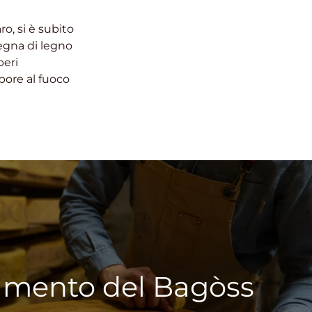
o, si è subito
nsegna di legno
peri
epore al fuoco
namento del Bagòss