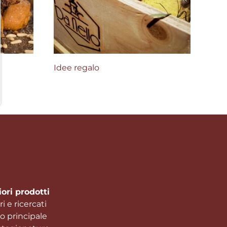
Idee regalo
iori prodotti
i e ricercati
to principale