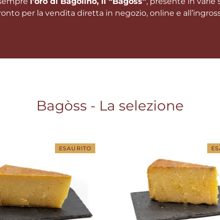
 sempre
l’oro di Bagolino, il “Bagòss”
, presente in varie
onto per la vendita diretta in negozio, online e all’ingros
Bagòss - La selezione
ESAURITO
ES