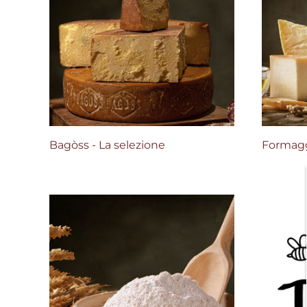
Home
Chi siamo
Bagòss - La selezione
Formagg
Il formaggio Bagoss
Affinamento del Bagoss
Categorie prodotti
Prodotti