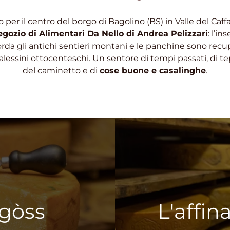
per il centro del borgo di Bagolino (BS) in Valle del Caffar
egozio di Alimentari Da Nello di Andrea Pelizzari
: l’i
orda gli antichi sentieri montani e le panchine sono recu
calessini ottocenteschi. Un sentore di tempi passati, di t
del caminetto e di
cose buone e casalinghe
.
agòss
L'affi