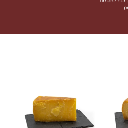
rimane pur
pr